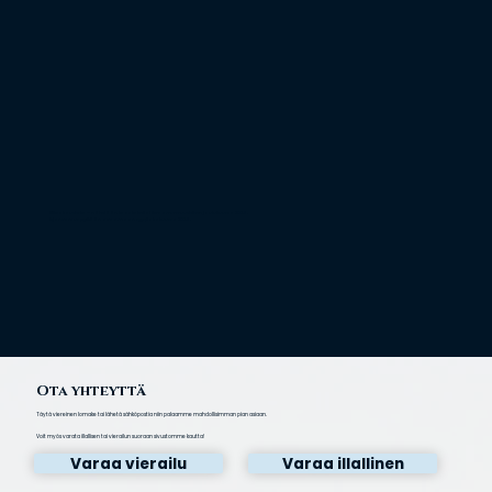
Kiitos kaudesta – nähdään taas talvella! Avaamme uudelleen joulukuussa 2026.
Ajanvaraus pyritään avaamaan syys/lokakuussa 2026.
Ota yhteyttä
Täytä viereinen lomake tai lähetä sähköpostia niin palaamme mahdollisimman pian asiaan.
Voit myös varata illallisen tai vierailun suoraan sivustomme kautta!
Varaa vierailu
Varaa illallinen