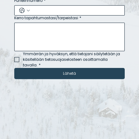
Puhelinnumero
*
Kerro tapahtumastasi/tarpeistasi
*
Ymmärrän ja hyväksyn, että tietojani säilytetään ja 
käsitellään tietosuojaselosteen osoittamalla 
tavalla.
*
Lähetä