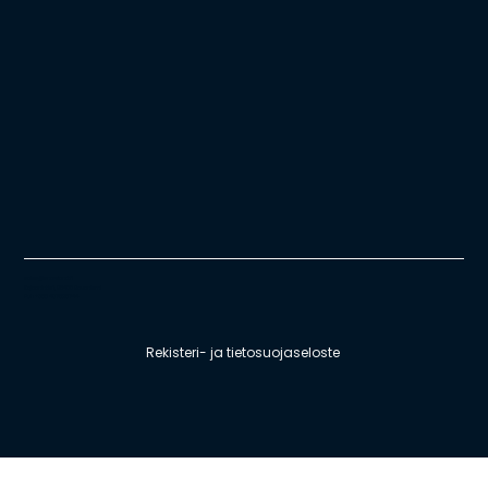
sales@snowland.fi
Kajaanintie 1, 96400 Rovaniemi
Puh +358 407625744
Rekisteri- ja tietosuojaseloste