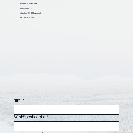
snowland.iglurestaurant
sales@snowland.fi
Kajaanintie 1, 96400 Rovaniemi
Puh +358 407625744
Nimi
*
Sähköpostiosoite
*